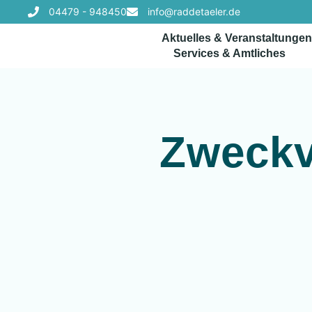
Inhalt
04479 - 948450
info@raddetaeler.de
springen
Aktuelles & Veranstaltungen
Services & Amtliches
Zweck